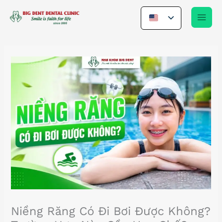
Nhảy
tới
nội
dung
Niềng Răng Có Đi Bơi Được Không?