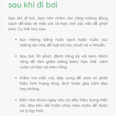
sau khi đi bơi
Sau khi đi bơi, bạn nên chăm sóc răng miệng đúng
cách để bảo vệ mắc cài và hạn chế các vấn đề phát
sinh. Cụ thể như sau:
Súc miệng bằng nước sạch hoặc nước súc
miệng dịu nhẹ để loại bỏ clo, muối và vi khuẩn.
Sau bơi 30 phút, đánh răng kỹ với kem đánh
răng để làm giảm mảng bám, hạn chế viêm
nướu và bảo vệ men răng.
Kiểm tra mắc cài, dây cung để xem có phát
hiện tình trạng lỏng, lệch hoặc gây cộm đau
hay không.
Đến nha khoa ngay nếu có dấu hiệu bung mắc
cài, đau kéo dài hoặc chảy máu nướu để được
xử lý kịp thời.