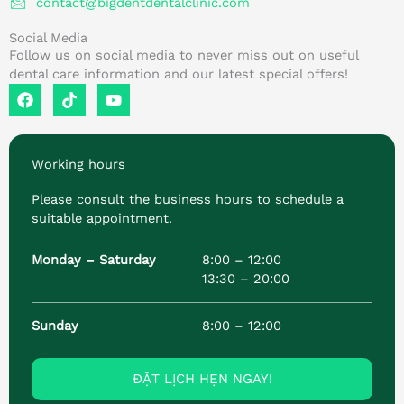
contact@bigdentdentalclinic.com
Social Media
Follow us on social media to never miss out on useful
dental care information and our latest special offers!
F
T
Y
a
i
o
c
k
u
e
T
T
b
o
u
Working hours
o
k
b
o
e
Please consult the business hours to schedule a
k
suitable appointment.
Monday – Saturday
8:00 – 12:00
13:30 – 20:00
Sunday
8:00 – 12:00
ĐẶT LỊCH HẸN NGAY!