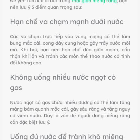
Để yên tâm khi đi bơi trong
thời gian niềng răng
, bạn
nên lưu ý 5 điểm quan trọng sau:
Hạn chế va chạm mạnh dưới nước
Các va chạm trực tiếp vào vùng miệng có thể làm
bung mắc cài, cong dây cung hoặc gây trầy xước môi
má. Khi bơi, bạn nên hạn chế đùa giỡn mạnh, cẩn
thận khi lặn và tránh các môn thể thao nước có tính
đối kháng cao.
Không uống nhiều nước ngọt có
gas
Nước ngọt có gas chứa nhiều đường có thể làm tăng
mảng bám quanh mắc cài, gây sâu răng và tăng nguy
cơ viêm nướu. Đây là vấn đề người đang niềng răng
cần đặc biệt lưu ý.
Uống đủ nước để tránh khô miệng