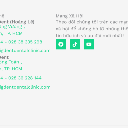
hệ
Mạng Xã Hội
Dent (Hoàng Lê)
Theo dõi chúng tôi trên các mạ
ơng Vương，
xã hội để không bỏ lỡ những th
n, TP. HCM
tin hữu ích và ưu đãi mới nhất!
F
T
Y
44 - 028 38 335 298
a
i
o
gdentdentalclinic.com
c
k
u
e
t
t
Dent
b
o
u
ường Toản，
o
k
b
h, TP. HCM
o
e
k
44 - 028 36 228 144
gdentdentalclinic.com