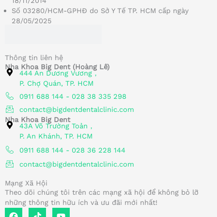
18/11/2014
Số 03280/HCM-GPHĐ do Sở Y Tế TP. HCM cấp ngày
28/05/2025
Thông tin liên hệ
Nha Khoa Big Dent (Hoàng Lê)
444 An Dương Vương，
P. Chợ Quán, TP. HCM
0911 688 144 - 028 38 335 298
contact@bigdentdentalclinic.com
Nha Khoa Big Dent
43A Võ Trường Toản，
P. An Khánh, TP. HCM
0911 688 144 - 028 36 228 144
contact@bigdentdentalclinic.com
Mạng Xã Hội
Theo dõi chúng tôi trên các mạng xã hội để không bỏ lỡ
những thông tin hữu ích và ưu đãi mới nhất!
F
T
Y