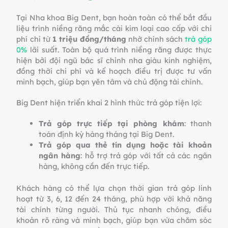
Tại Nha khoa Big Dent, bạn hoàn toàn có thể bắt đầu
liệu trình niềng răng mắc cài kim loại cao cấp với chi
phí chỉ từ
1 triệu đồng/tháng
nhờ chính sách
trả góp
0%
lãi suất. Toàn bộ quá trình niềng răng được thực
hiện bởi đội ngũ bác sĩ chỉnh nha giàu kinh nghiệm,
đồng thời chi phí và kế hoạch điều trị được tư vấn
minh bạch, giúp bạn yên tâm và chủ động tài chính.
Big Dent hiện triển khai 2 hình thức trả góp tiện lợi:
Trả góp trực tiếp tại phòng khám
: thanh
toán định kỳ hàng tháng tại Big Dent.
Trả góp qua thẻ tín dụng hoặc tài khoản
ngân hàng
: hỗ trợ trả góp với tất cả các ngân
hàng, không cần đến trực tiếp.
Khách hàng có thể lựa chọn thời gian trả góp linh
hoạt từ 3, 6, 12 đến 24 tháng, phù hợp với khả năng
tài chính từng người. Thủ tục nhanh chóng, điều
khoản rõ ràng và minh bạch, giúp bạn vừa chăm sóc