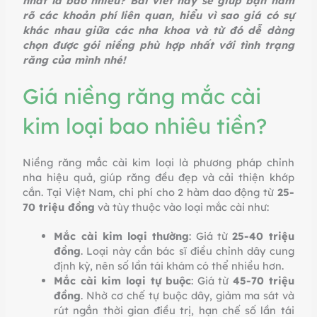
nhất là bao nhiêu? Bài viết này sẽ giúp bạn nắm
rõ các khoản phí liên quan, hiểu vì sao giá có sự
khác nhau giữa các nha khoa và từ đó dễ dàng
chọn được gói niềng phù hợp nhất với tình trạng
răng của mình nhé!
Giá niềng răng mắc cài
kim loại bao nhiêu tiền?
Niềng răng mắc cài kim loại là phương pháp chỉnh
nha hiệu quả, giúp răng đều đẹp và cải thiện khớp
cắn. Tại Việt Nam, chi phí cho 2 hàm dao động từ
25-
70 triệu đồng
và tùy thuộc vào loại mắc cài như:
Mắc cài kim loại thường
: Giá từ
25-40 triệu
đồng
. Loại này cần bác sĩ điều chỉnh dây cung
định kỳ, nên số lần tái khám có thể nhiều hơn.
Mắc cài kim loại tự buộc
: Giá từ
45-70 triệu
đồng
. Nhờ cơ chế tự buộc dây, giảm ma sát và
rút ngắn thời gian điều trị, hạn chế số lần tái