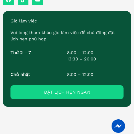
a
i
o
c
k
u
e
t
t
b
o
u
Giờ làm việc
o
k
b
o
e
Vui lòng tham khảo giờ làm việc để chủ động đặt
k
lịch hẹn phù hợp.
Thứ 2 – 7
8:00 – 12:00
13:30 – 20:00
Chủ nhật
8:00 – 12:00
ĐẶT LỊCH HẸN NGAY!