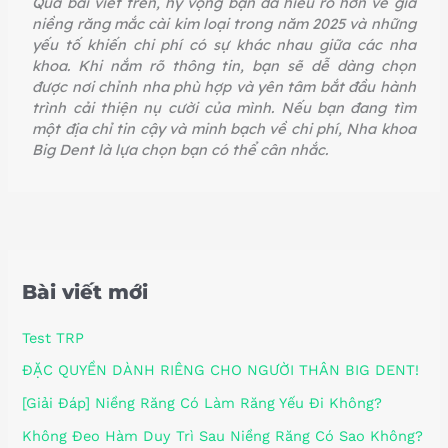
Qua bài viết trên, hy vọng bạn đã hiểu rõ hơn về giá
niềng răng mắc cài kim loại trong năm 2025 và những
yếu tố khiến chi phí có sự khác nhau giữa các nha
khoa. Khi nắm rõ thông tin, bạn sẽ dễ dàng chọn
được nơi chỉnh nha phù hợp và yên tâm bắt đầu hành
trình cải thiện nụ cười của mình. Nếu bạn đang tìm
một địa chỉ tin cậy và minh bạch về chi phí, Nha khoa
Big Dent là lựa chọn bạn có thể cân nhắc.
Bài viết mới
Test TRP
ĐẶC QUYỀN DÀNH RIÊNG CHO NGƯỜI THÂN BIG DENT!
[Giải Đáp] Niềng Răng Có Làm Răng Yếu Đi Không?
Không Đeo Hàm Duy Trì Sau Niềng Răng Có Sao Không?