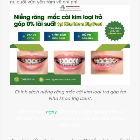
nụ cười vừa yên tâm về chi phí.
Chính sách niềng răng mắc cài kim loại trả góp tại
Nha khoa Big Dent.
Đặt lịch hẹn
ngay
để nhận ưu đãi trả góp 0% và
bắt đầu hành trình sở hữu nụ cười đều đẹp tại Big
Dent nhé!