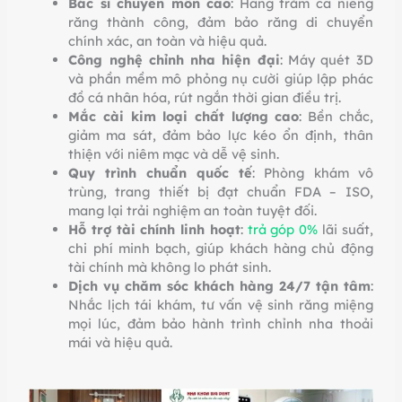
Bác sĩ chuyên môn cao
: Hàng trăm ca niềng
răng thành công, đảm bảo răng di chuyển
chính xác, an toàn và hiệu quả.
Công nghệ chỉnh nha hiện đại
: Máy quét 3D
và phần mềm mô phỏng nụ cười giúp lập phác
đồ cá nhân hóa, rút ngắn thời gian điều trị.
Mắc cài kim loại chất lượng cao
: Bền chắc,
giảm ma sát, đảm bảo lực kéo ổn định, thân
thiện với niêm mạc và dễ vệ sinh.
Quy trình chuẩn quốc tế
: Phòng khám vô
trùng, trang thiết bị đạt chuẩn FDA – ISO,
mang lại trải nghiệm an toàn tuyệt đối.
Hỗ trợ tài chính linh hoạt
:
trả góp 0%
lãi suất,
chi phí minh bạch, giúp khách hàng chủ động
tài chính mà không lo phát sinh.
Dịch vụ chăm sóc khách hàng 24/7 tận tâm
:
Nhắc lịch tái khám, tư vấn vệ sinh răng miệng
mọi lúc, đảm bảo hành trình chỉnh nha thoải
mái và hiệu quả.