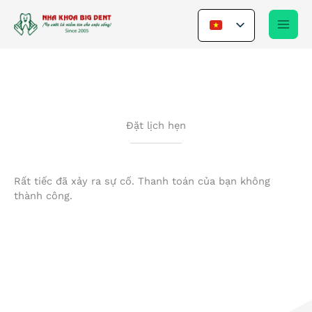
Nhảy
tới
nội
dung
Đặt lịch hẹn
Rất tiếc đã xảy ra sự cố. Thanh toán của bạn không
thành công.