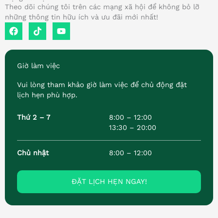
Theo dõi chúng tôi trên các mạng xã hội để không bỏ lỡ
những thông tin hữu ích và ưu đãi mới nhất!
F
T
Y
a
i
o
c
k
u
e
t
t
b
o
u
Giờ làm việc
o
k
b
o
e
Vui lòng tham khảo giờ làm việc để chủ động đặt
k
lịch hẹn phù hợp.
Thứ 2 – 7
8:00 – 12:00
13:30 – 20:00
Chủ nhật
8:00 – 12:00
ĐẶT LỊCH HẸN NGAY!