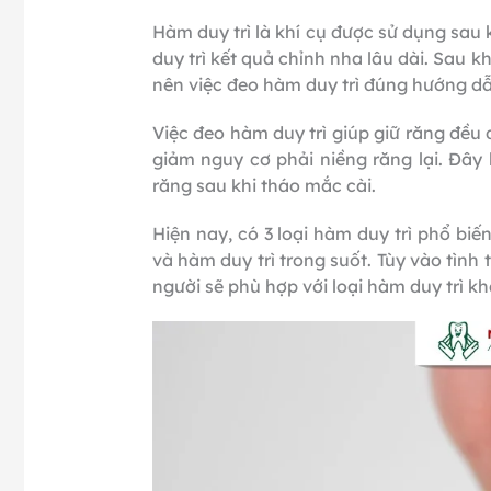
Hàm duy trì là khí cụ được sử dụng sau k
duy trì kết quả chỉnh nha lâu dài. Sau 
nên việc đeo hàm duy trì đúng hướng dẫn
Việc đeo hàm duy trì giúp giữ răng đều 
giảm nguy cơ phải niềng răng lại. Đây 
răng sau khi tháo mắc cài.
Hiện nay, có 3 loại hàm duy trì phổ biế
và hàm duy trì trong suốt. Tùy vào tình 
người sẽ phù hợp với loại hàm duy trì k