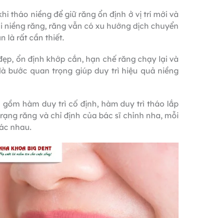
hi tháo niềng để giữ răng ổn định ở vị trí mới và
khi niềng răng, răng vẫn có xu hướng dịch chuyển
 là rất cần thiết.
đẹp, ổn định khớp cắn, hạn chế răng chạy lại và
là bước quan trọng giúp duy trì hiệu quả niềng
n gồm hàm duy trì cố định, hàm duy trì tháo lắp
trạng răng và chỉ định của bác sĩ chỉnh nha, mỗi
hác nhau.