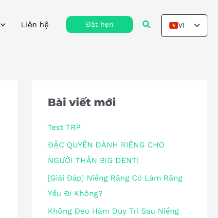
Tìm
Liên hệ
Đặt hẹn
VI
kiếm
EN
Bài viết mới
Test TRP
ĐẶC QUYỀN DÀNH RIÊNG CHO
NGƯỜI THÂN BIG DENT!
[Giải Đáp] Niềng Răng Có Làm Răng
Yếu Đi Không?
Không Đeo Hàm Duy Trì Sau Niềng