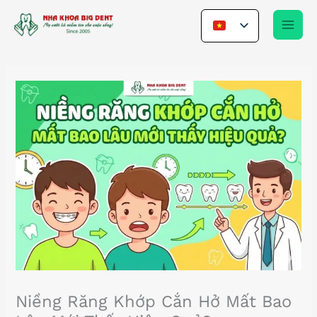
Nhảy
tới
nội
dung
Niềng Răng Khớp Cắn Hở Mất Bao