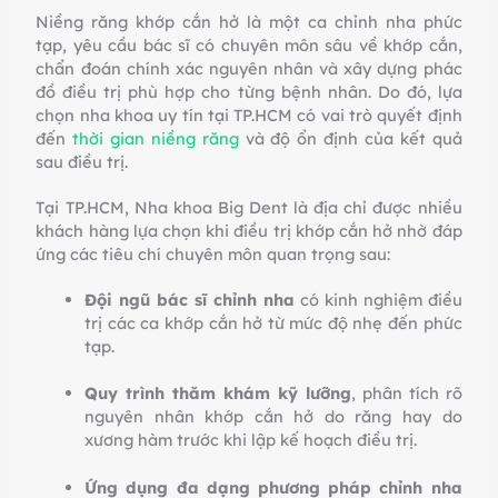
Niềng răng khớp cắn hở là một ca chỉnh nha phức
tạp, yêu cầu bác sĩ có chuyên môn sâu về khớp cắn,
chẩn đoán chính xác nguyên nhân và xây dựng phác
đồ điều trị phù hợp cho từng bệnh nhân. Do đó, lựa
chọn nha khoa uy tín tại TP.HCM có vai trò quyết định
đến
thời gian niềng răng
và độ ổn định của kết quả
sau điều trị.
Tại TP.HCM, Nha khoa Big Dent là địa chỉ được nhiều
khách hàng lựa chọn khi điều trị khớp cắn hở nhờ đáp
ứng các tiêu chí chuyên môn quan trọng sau:
Đội ngũ bác sĩ chỉnh nha
có kinh nghiệm điều
trị các ca khớp cắn hở từ mức độ nhẹ đến phức
tạp.
Quy trình thăm khám kỹ lưỡng
, phân tích rõ
nguyên nhân khớp cắn hở do răng hay do
xương hàm trước khi lập kế hoạch điều trị.
Ứng dụng đa dạng phương pháp chỉnh nha