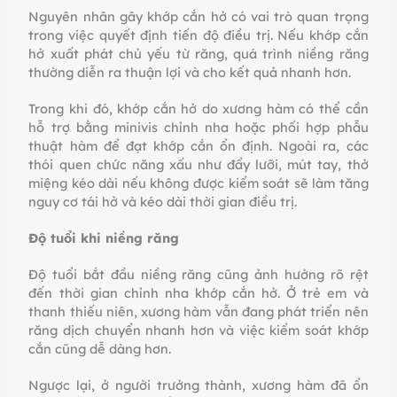
Nguyên nhân gây khớp cắn hở có vai trò quan trọng
trong việc quyết định tiến độ điều trị. Nếu khớp cắn
hở xuất phát chủ yếu từ răng, quá trình niềng răng
thường diễn ra thuận lợi và cho kết quả nhanh hơn.
Trong khi đó, khớp cắn hở do xương hàm có thể cần
hỗ trợ bằng minivis chỉnh nha hoặc phối hợp phẫu
thuật hàm để đạt khớp cắn ổn định. Ngoài ra, các
thói quen chức năng xấu như đẩy lưỡi, mút tay, thở
miệng kéo dài nếu không được kiểm soát sẽ làm tăng
nguy cơ tái hở và kéo dài thời gian điều trị.
Độ tuổi khi niềng răng
Độ tuổi bắt đầu niềng răng cũng ảnh hưởng rõ rệt
đến thời gian chỉnh nha khớp cắn hở. Ở trẻ em và
thanh thiếu niên, xương hàm vẫn đang phát triển nên
răng dịch chuyển nhanh hơn và việc kiểm soát khớp
cắn cũng dễ dàng hơn.
Ngược lại, ở người trưởng thành, xương hàm đã ổn