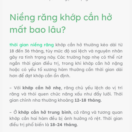
Niềng răng khớp cắn hở
mất bao lâu?
thời gian niềng răng
khớp cắn hở thường kéo dài từ
18 đến 36 tháng, tùy mức độ sai lệch và nguyên nhân
gây ra tình trạng này. Các trường hợp nhẹ có thể rút
ngắn thời gian điều trị, trong khi khớp cắn hở nặng
hoặc có yếu tố xương hàm thường cần thời gian dài
hơn để đạt khớp cắn ổn định.
– Với
khớp cắn hở nhẹ
, răng chủ yếu lệch do vị trí
răng và thói quen chức năng xấu như đẩy lưỡi. Thời
gian chỉnh nha thường khoảng
12-18 tháng
.
– Ở
khớp cắn hở trung bình
, cả răng và tương quan
khớp cắn hai hàm đều bị ảnh hưởng rõ rệt. Thời gian
điều trị phổ biến là
18-24 tháng
.