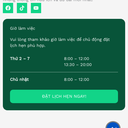
F
T
Y
a
i
o
c
k
u
e
t
t
b
o
u
Giờ làm việc
o
k
b
o
e
Vui lòng tham khảo giờ làm việc để chủ động đặt
k
lịch hẹn phù hợp.
Thứ 2 – 7
8:00 – 12:00
13:30 – 20:00
Chủ nhật
8:00 – 12:00
ĐẶT LỊCH HẸN NGAY!