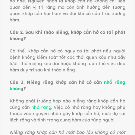
hô nhẹ. Nguyên nhân là khớp cắn hở không chỉ liên
quan đến vị trí răng mà còn ảnh hưởng đến tương
quan khớp cắn hai hàm và đôi khi cả cấu trúc xương
hàm.
Câu 2. Sau khi tháo niềng, khớp cắn hở có tái phát
không?
Có thể. Khớp cắn hở có nguy cơ tái phát nếu người
bệnh không kiểm soát tốt các thói quen xấu như đẩy
lưỡi, thở miệng kéo dài hoặc không tuân thủ việc đeo
hàm duy trì sau khi tháo niềng.
Câu 3. Niềng răng khớp cắn hở có cần
nhổ răng
khôn
g?
Không phải trường hợp nào niềng răng khớp cắn hở
cũng cần
nhổ răng
. Việc có nhổ răng hay không phụ
thuộc vào nguyên nhân gây khớp cắn hở, mức độ sai
lệch răng và tình trạng cung hàm của từng người.
Niềng răng khớp cắn hở mất bao lâu không có một