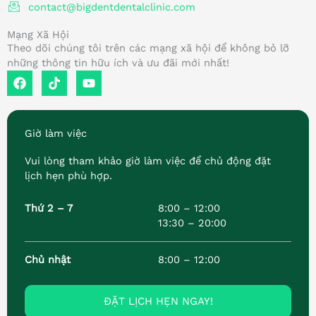
contact@bigdentdentalclinic.com
Mạng Xã Hội
Theo dõi chúng tôi trên các mạng xã hội để không bỏ lỡ
những thông tin hữu ích và ưu đãi mới nhất!
F
T
Y
a
i
o
c
k
u
e
t
t
b
o
u
Giờ làm việc
o
k
b
o
e
Vui lòng tham khảo giờ làm việc để chủ động đặt
k
lịch hẹn phù hợp.
Thứ 2 – 7
8:00 – 12:00
13:30 – 20:00
Chủ nhật
8:00 – 12:00
ĐẶT LỊCH HẸN NGAY!