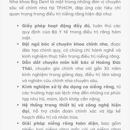
Nha khoa Big Dent là một trong những đơn vị chuyên
sâu về chỉnh nha tại TP.HCM, đáp ứng các tiêu chí
quan trọng trong điều trị niềng răng hiện đại như:
Giấy phép hoạt động đầy đủ
, tuân thủ các
quy định của Bộ Y tế trong điều trị răng hàm
mặt.
Đội ngũ bác sĩ chuyên khoa chỉnh nha
, được
đào tạo chính quy, có chứng chỉ hành nghề và
kinh nghiệm thực tiễn trong điều trị niềng răng.
Dẫn dắt chuyên môn bởi bác sĩ Hoàng Đức
Thái
, chuyên gia chỉnh nha với gần 30 năm
kinh nghiệm trong giảng dạy, điều trị lâm sàng
và nghiên cứu chỉnh nha chuyên sâu.
Kinh nghiệm xử lý đa dạng ca niềng răng
, từ
các trường hợp sai lệch nhẹ đến những ca phức
tạp như hô, móm, lệch khớp cắn nặng.
Hệ thống trang thiết bị và công nghệ hiện
đại
, hỗ trợ chẩn đoán chính xác và lập kế
hoạch điều trị cá nhân hóa.
Giải pháp niềng răng toàn diện
, bao gồm
nhiều loại niềng răng mắc cài và niềng răng