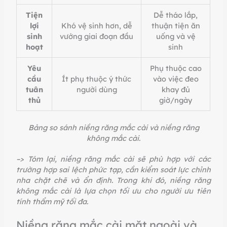
Tiện
Dễ tháo lắp,
lợi
Khó vệ sinh hơn, dễ
thuận tiện ăn
sinh
vướng giai đoạn đầu
uống và vệ
hoạt
sinh
Yêu
Phụ thuộc cao
cầu
Ít phụ thuộc ý thức
vào việc đeo
tuân
người dùng
khay đủ
thủ
giờ/ngày
Bảng so sánh niềng răng mắc cài và niềng răng
không mắc cài.
–> Tóm lại, niềng răng mắc cài sẽ phù hợp với các
trường hợp sai lệch phức tạp, cần kiểm soát lực chỉnh
nha chặt chẽ và ổn định. Trong khi đó, niềng răng
không mắc cài là lựa chọn tối ưu cho người ưu tiên
tính thẩm mỹ tối đa.
Niềng răng mắc cài mặt ngoài và