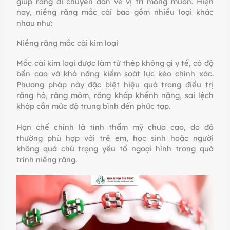
giúp răng di chuyển dần về vị trí mong muốn. Hiện
nay, niềng răng mắc cài bao gồm nhiều loại khác
nhau như:
Niềng răng mắc cài kim loại
Mắc cài kim loại được làm từ thép không gỉ y tế, có độ
bền cao và khả năng kiểm soát lực kéo chính xác.
Phương pháp này đặc biệt hiệu quả trong điều trị
răng hô, răng móm, răng khấp khểnh nặng, sai lệch
khớp cắn mức độ trung bình đến phức tạp.
Hạn chế chính là tính thẩm mỹ chưa cao, do đó
thường phù hợp với trẻ em, học sinh hoặc người
không quá chú trọng yếu tố ngoại hình trong quá
trình niềng răng.