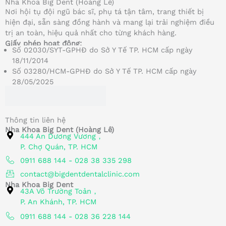
Nha Khoa Big Dent (Hoàng Lê)
Nơi hội tụ đội ngũ bác sĩ, phụ tá tận tâm, trang thiết bị
hiện đại, sẵn sàng đồng hành và mang lại trải nghiệm điều
trị an toàn, hiệu quả nhất cho từng khách hàng.
Giấy phép hoạt động:
Số 02030/SYT-GPHĐ do Sở Y Tế TP. HCM cấp ngày
18/11/2014
Số 03280/HCM-GPHĐ do Sở Y Tế TP. HCM cấp ngày
28/05/2025
Thông tin liên hệ
Nha Khoa Big Dent (Hoàng Lê)
444 An Dương Vương，
P. Chợ Quán, TP. HCM
0911 688 144 - 028 38 335 298
contact@bigdentdentalclinic.com
Nha Khoa Big Dent
43A Võ Trường Toản，
P. An Khánh, TP. HCM
0911 688 144 - 028 36 228 144