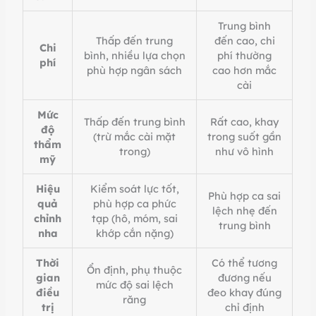
Trung bình
Thấp đến trung
đến cao, chi
Chi
bình, nhiều lựa chọn
phí thường
phí
phù hợp ngân sách
cao hơn mắc
cài
Mức
Thấp đến trung bình
Rất cao, khay
độ
(trừ mắc cài mặt
trong suốt gần
thẩm
trong)
như vô hình
mỹ
Hiệu
Kiểm soát lực tốt,
Phù hợp ca sai
quả
phù hợp ca phức
lệch nhẹ đến
chỉnh
tạp (hô, móm, sai
trung bình
nha
khớp cắn nặng)
Thời
Có thể tương
Ổn định, phụ thuộc
gian
đương nếu
mức độ sai lệch
điều
đeo khay đúng
răng
trị
chỉ định