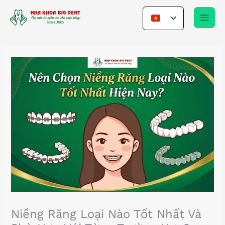
Nhảy
tới
nội
dung
Niềng Răng Loại Nào Tốt Nhất Và