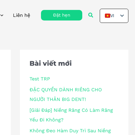
Tìm
Liên hệ
Đặt hẹn
VI
kiếm
EN
Bài viết mới
Test TRP
ĐẶC QUYỀN DÀNH RIÊNG CHO
NGƯỜI THÂN BIG DENT!
[Giải Đáp] Niềng Răng Có Làm Răng
Yếu Đi Không?
Không Đeo Hàm Duy Trì Sau Niềng