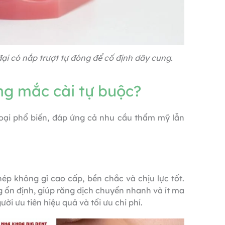
đại có nắp trượt tự đóng để cố định dây cung.
ng mắc cài tự buộc?
loại phổ biến, đáp ứng cả nhu cầu thẩm mỹ lẫn
hép không gỉ cao cấp, bền chắc và chịu lực tốt.
g ổn định, giúp răng dịch chuyển nhanh và ít ma
ời ưu tiên hiệu quả và tối ưu chi phí.