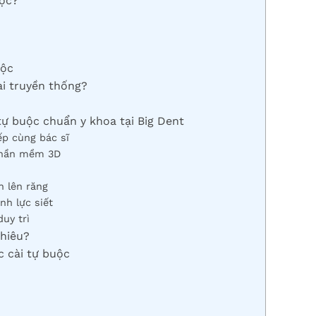
uộc?
uộc
ài truyền thống?
tự buộc chuẩn y khoa tại Big Dent
ếp cùng bác sĩ
 phần mềm 3D
h lên răng
nh lực siết
uy trì
nhiêu?
c cài tự buộc