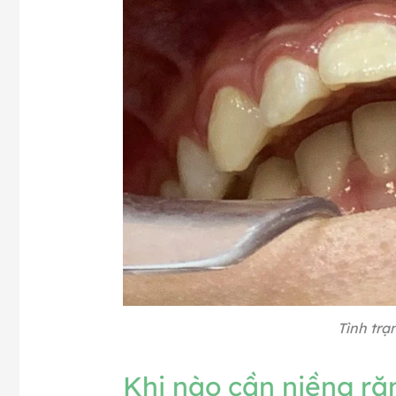
Tình trạ
Khi nào cần niềng ră