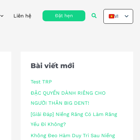
Tìm
Liên hệ
Đặt hẹn
VI
kiếm
EN
Bài viết mới
Test TRP
ĐẶC QUYỀN DÀNH RIÊNG CHO
NGƯỜI THÂN BIG DENT!
[Giải Đáp] Niềng Răng Có Làm Răng
Yếu Đi Không?
Không Đeo Hàm Duy Trì Sau Niềng