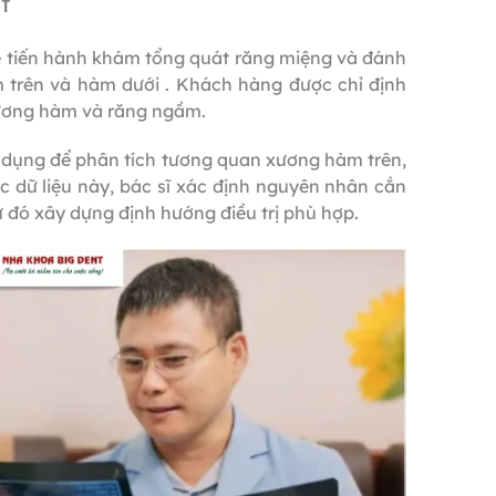
t
sẽ tiến hành khám tổng quát răng miệng và đánh
 trên và hàm dưới . Khách hàng được chỉ định
xương hàm và răng ngầm.
 dụng để phân tích tương quan xương hàm trên,
c dữ liệu này, bác sĩ xác định nguyên nhân cắn
ừ đó xây dựng định hướng điều trị phù hợp.