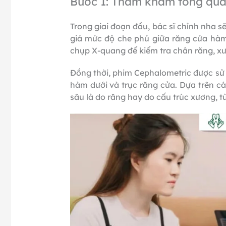
Bước 1: Thăm khám tổng quá
Trong giai đoạn đầu, bác sĩ chỉnh nha 
giá mức độ che phủ giữa răng cửa hàm
chụp X-quang để kiểm tra chân răng, 
Đồng thời, phim Cephalometric được sử
hàm dưới và trục răng cửa. Dựa trên cá
sâu là do răng hay do cấu trúc xương, t