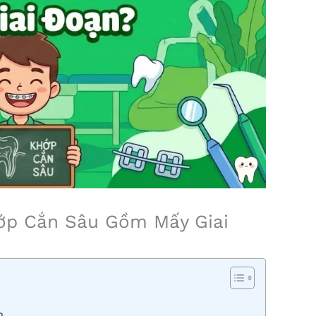
hớp Cắn Sâu Gồm Mấy Giai