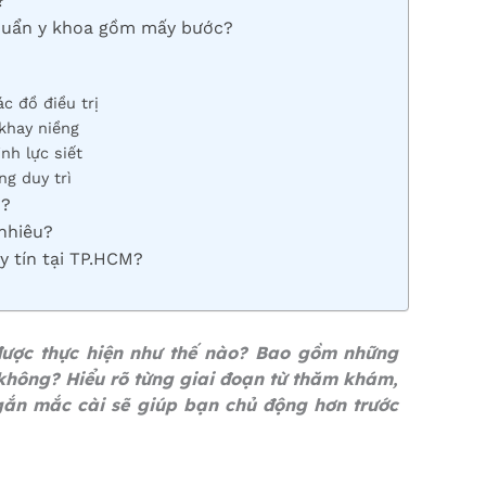
?
chuẩn y khoa gồm mấy bước?
c đồ điều trị
khay niềng
nh lực siết
ng duy trì
u?
 nhiêu?
y tín tại TP.HCM?
ược thực hiện như thế nào? Bao gồm những
không? Hiểu rõ từng giai đoạn từ thăm khám,
 gắn mắc cài sẽ giúp bạn chủ động hơn trước