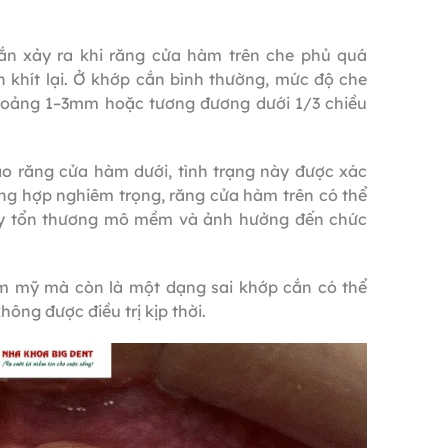
ắn xảy ra khi răng cửa hàm trên che phủ quá
 khít lại. Ở khớp cắn bình thường, mức độ che
hoảng 1–3mm hoặc tương đương dưới 1/3 chiều
cao răng cửa hàm dưới, tình trạng này được xác
ờng hợp nghiêm trọng, răng cửa hàm trên có thể
ây tổn thương mô mềm và ảnh hưởng đến chức
m mỹ mà còn là một dạng sai khớp cắn có thể
hông được điều trị kịp thời.