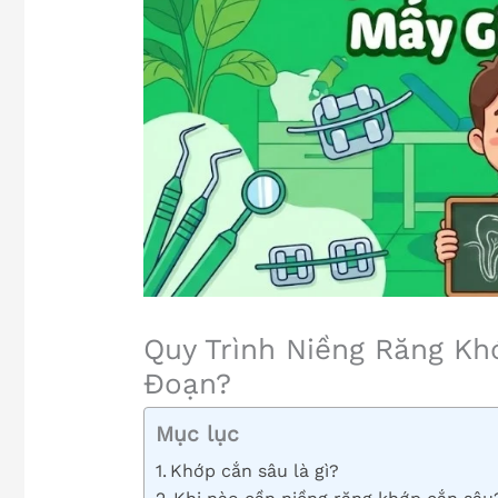
Quy Trình Niềng Răng K
Đoạn?
Mục lục
Khớp cắn sâu là gì?