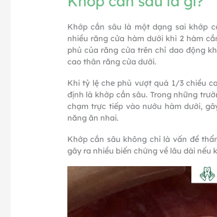
Khớp cắn sâu là gì?
Khớp cắn sâu là một dạng sai khớp c
nhiều răng cửa hàm dưới khi 2 hàm cắn
phủ của răng cửa trên chỉ dao động k
cao thân răng cửa dưới.
Khi tỷ lệ che phủ vượt quá 1/3 chiều 
định là khớp cắn sâu. Trong những trư
chạm trực tiếp vào nướu hàm dưới, g
năng ăn nhai.
Khớp cắn sâu không chỉ là vấn đề thẩ
gây ra nhiều biến chứng về lâu dài nếu k