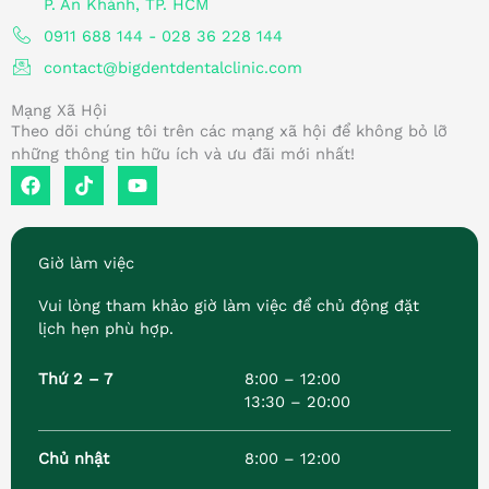
P. An Khánh, TP. HCM
0911 688 144 - 028 36 228 144
contact@bigdentdentalclinic.com
Mạng Xã Hội
Theo dõi chúng tôi trên các mạng xã hội để không bỏ lỡ
những thông tin hữu ích và ưu đãi mới nhất!
F
T
Y
a
i
o
c
k
u
e
t
t
b
o
u
Giờ làm việc
o
k
b
o
e
Vui lòng tham khảo giờ làm việc để chủ động đặt
k
lịch hẹn phù hợp.
Thứ 2 – 7
8:00 – 12:00
13:30 – 20:00
Chủ nhật
8:00 – 12:00